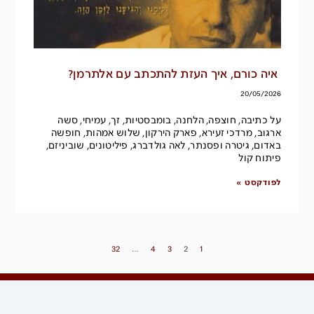
איה כורם, איך העזת להתכתב עם אלתרמן?
20/05/2026
על כתיבה, חוצפה, הלחנה, בומבסטיות, זך, עמיחי, סשה
ארגוב, מרדכי זעירא, פארק הירקון, שלוש אמהות, חופשה
באדום, גיטרה ופסנתר, לאה גולדברג, פיליטונים, שוביניזם,
פיתוח קול
לפודקסט »
32
…
4
3
2
1