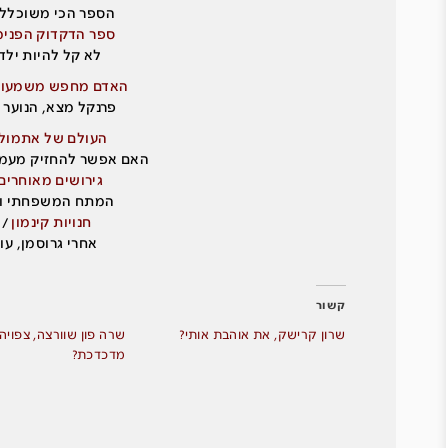
הספר הכי משוכלל 
ספר הדקדוק הפנימ
לא קל להיות ילד
האדם מחפש משמעו
פרנקל מצא, הנוער 
העולם של אתמול
האם אפשר להחזיק מעמ
גירושים מאוחרים
המתח המשפחתי ו
חנויות קינמון
/ 
אחרי גרוסמן, עו
קשור
שרון קרישק, את אוהבת אותי?
שרה פון שוורצה, צפויה
מדכדכת?