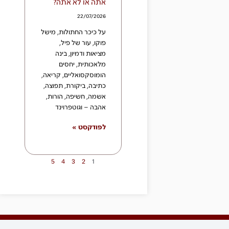
אתה או לא אתה?
22/07/2026
על כיכר החתולות, מישל
פוקו, עור של פיל,
מציאות ודמיון, בינה
מלאכותית, יחסים
הומוסקסואליים, קריאה,
כתיבה, ביקורת, תפוצה,
אשמה, חשיפה, הורות,
אהבה – וגוטפרוינד
לפודקסט »
5
4
3
2
1