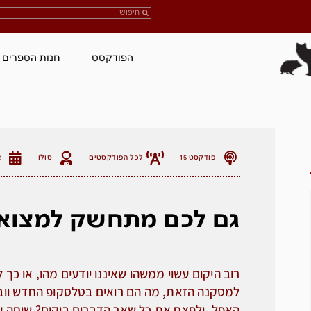
הפודקסט
חנות הספרים
פודקסט 15
לכל הפודקסטים
סולו
2
גם לכם מתחשק למצוא 
רוב היקום עשוי ממשהו שאיננו יודעים מהו, או כך 
למסקנה הזאת, מה הם רואים בטלסקופ החדש ווב,
האפל, ולפצח את כל שאר הדברים ביקום? שיחה על 