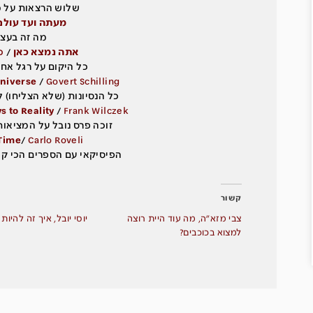
שלוש הרצאות על מ
מעתה ועד עול
מה זה בעצם
אתה נמצא כאן
/
כ
כל היקום על רגל אחת
Universe
/
Govert Schilling
כל הנסיונות (שלא הצליחו) 
 to Reality
/
Frank Wilczek
זוכה פרס נובל על המציאות
 Time
/
Carlo Roveli
הפיסיקאי עם הספרים הכי קו
קשור
צבי מזא״ה, מה עוד היית רוצה
יוסי יובל, איך זה להיו
למצוא בכוכבים?