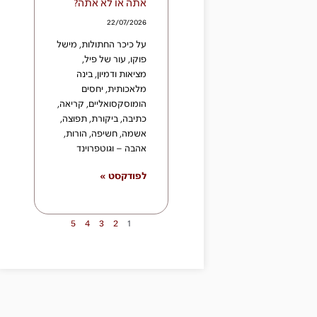
אתה או לא אתה?
22/07/2026
על כיכר החתולות, מישל
פוקו, עור של פיל,
מציאות ודמיון, בינה
מלאכותית, יחסים
הומוסקסואליים, קריאה,
כתיבה, ביקורת, תפוצה,
אשמה, חשיפה, הורות,
אהבה – וגוטפרוינד
לפודקסט »
5
4
3
2
1