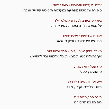
צ'רלי ומעללית הזכוכית / רואלד דאל
סיפורה של טיסה מפתיעה במעללית הזכוכית של וילי וונקה
בית קטן בערבה / לורה אינגלס ויילדר
על מסע של לורה ומפחתה לארץ רחוקה
אגדות אמיתיות / שהם סמיט
חמישים נשים לגדול איתן בישראל
מאבקי צדק מ-א׳ ועד ת׳ / תמר ורטה זהבי
איך להצליח לשנות מציאות, בלי אלימות ובלי להתייאש
מיץ פטל / חיה שנהב
מי הוא מיץ פטל?
איה פלוטו / לאה גולדברג
פלוטו כלבלב מקיבוץ מגידו
תירס חם / מרים רות
בים בם בם תירס חם