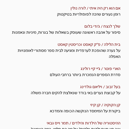
אם הוא רק היה איתי / לורה נולין
רומן נעורים שזכה לפופולריות בטיקטוק
שלך לנצח / ג׳ודי בלום
סיפור על אהבה ראשונה שעוסק בשאלות של בגרות, מיניות ונאמנות
בית הלילה / פ"ק קאסט וכריסטין קאסט
על נערה שהופכת לערפדית ומגיעה לבית ספר מסתורי לאומנויות
האפלה
הארי פוטר / ג'יי קיי רולינג
סדרת הספרים הנמכרת ביותר ברחבי העולם
בעל זבוב / ויליאם גולדינג
על קבוצת נערים באי בודד שנאלצת להקים חברה משלה
קן הקוקיה / קן קיזי
ביקורת על המימסד הנוקשה הכופה והמדכא
ההיסטוריה של הילדות והילדים / תמר וייס גבאי