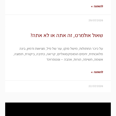
להאזנה »
29/07/2026
שאול אולמרט, זה אתה או לא אתה?
על כיכר החתולות, מישל פוקו, עור של פיל, מציאות ודמיון, בינה
מלאכותית, יחסים הומוסקסואליים, קריאה, כתיבה, ביקורת, תפוצה,
אשמה, חשיפה, הורות, אהבה – וגוטפרוינד
להאזנה »
22/07/2026