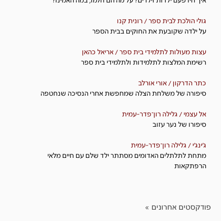
איך חיו פעם ילדות וילדים? על מה הם חלמו, במה האמינו?
גולי הולכת לבית ספר / רונית קנו
על ילדה שקובעת את החוקים בבית הספר
עצות מעולות לתלמידי בית ספר / אריאל כהאן
רשימת המלצות לתלמידות ולתלמידי בית ספר
כתר הדרקון / אורי אורלב
סיפורה של משלחת הצלה שמחפשת אחרי הנסיכה שנחטפה
אל עצמי / גלילה רון־פדר-עמית
סיפורו של נער עזוב
ג׳ינג׳י / גלילה רון־פדר-עמית
מתחת לתלתלים האדומים מסתתר ילד שלם עם חיים מלאי
הרפתקאות
פודקסטים אחרונים »