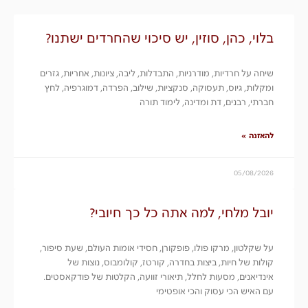
בלוי, כהן, סוזין, יש סיכוי שהחרדים ישתנו?
שיחה על חרדיות, מודרניות, התבדלות, ליבה, ציונות, אחריות, גזרים
ומקלות, גיוס, תעסוקה, סנקציות, שילוב, הפרדה, דמוגרפיה, לחץ
חברתי, רבנים, דת ומדינה, לימוד תורה
להאזנה »
05/08/2026
יובל מלחי, למה אתה כל כך חיובי?
על שקלטון, מרקו פולו, פופקורן, חסידי אומות העולם, שעת סיפור,
קולות של חיות, ביצות בחדרה, קורטז, קולומבוס, נוצות של
אינדיאנים, מסעות לחלל, תיאורי זוועה, הקלטות של פודקאסטים.
עם האיש הכי עסוק והכי אופטימי