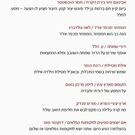
אבינעם וזיגי בירח הקרח / תמר הוכשטטר
ביום קיץ חם ברמת גן ילד פוגש יצור קטן. היצור מציע לו הצעה – מסע
לחלל
המפוזר מכפר אז"ר / לאה גולדברג
הנה כך הוא המפוזר, המפוזר מכפר אז"ר
דודי שמחה / ע. הלל
אוסף שירים על הדוד שמחה השובב ומלא ההמצאות
אילת מטיילת / רינת הופר
שמש זורחת בשמי התכלת, ובשביל מטילת הילדה אילת
הקוסם מארץ עוץ / ליימן פרנק באום
על המסע של דורתי וחבריה
ארץ יצורי הפרא / מוריס סנדק
מה קרה בלילה בו מקס לבש את חליפת הזאב שלו?
אם יוצאים מגיעים למקומות נפלאים / דוקטור סוס
בהצלחה! הגיע היום. אתה יוצא למקומות נפלאים! אז שלום