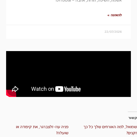
אשמה, חשיפה, הורות, אהבה – וגוטפרוינד
להאזנה »
22/07/2026
קשור
שמואל, למה האורחים שלך כל כך
פניה עוז-זלצברגר, את קיפודה או
זקנים?
שועלה?