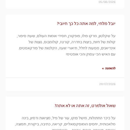
05/08/2026
יובל מלחי, למה אתה כל כך חיובי?
על שקלטון, מרקו פולו, פופקורן, חסידי אומות העולם, שעת סיפור,
קולות של חיות, ביצות בחדרה, קורטז, קולומבוס, נוצות של
אינדיאנים, מסעות לחלל, תיאורי זוועה, הקלטות של פודקאסטים.
עם האיש הכי עסוק והכי אופטימי
להאזנה »
29/07/2026
שאול אולמרט, זה אתה או לא אתה?
על כיכר החתולות, מישל פוקו, עור של פיל, מציאות ודמיון, בינה
מלאכותית, יחסים הומוסקסואליים, קריאה, כתיבה, ביקורת, תפוצה,