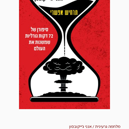
מלחמה גרעינית / אנני ג'ייקובסון