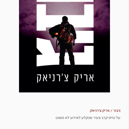
גיבור / אריק צ'רניאק
על טייס קרב צעיר שנקלע לאירוע לא פשוט