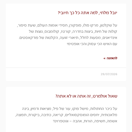
יובל מלחי, למה אתה כל כך חיובי?
על שקלטון, מרקו פולו, פופקורן, חסידי אומות העולם, שעת סיפור,
קולות של חיות, ביצות בחדרה, קורטז, קולומבוס, נוצות של
אינדיאנים, מסעות לחלל, תיאורי זוועה, הקלטות של פודקאסטים.
עם האיש הכי עסוק והכי אופטימי
להאזנה »
29/07/2026
שאול אולמרט, זה אתה או לא אתה?
על כיכר החתולות, מישל פוקו, עור של פיל, מציאות ודמיון, בינה
מלאכותית, יחסים הומוסקסואליים, קריאה, כתיבה, ביקורת, תפוצה,
אשמה, חשיפה, הורות, אהבה – וגוטפרוינד