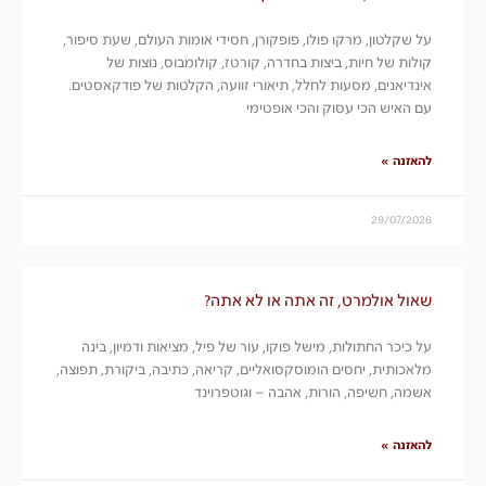
על שקלטון, מרקו פולו, פופקורן, חסידי אומות העולם, שעת סיפור,
קולות של חיות, ביצות בחדרה, קורטז, קולומבוס, נוצות של
אינדיאנים, מסעות לחלל, תיאורי זוועה, הקלטות של פודקאסטים.
עם האיש הכי עסוק והכי אופטימי
להאזנה »
29/07/2026
שאול אולמרט, זה אתה או לא אתה?
על כיכר החתולות, מישל פוקו, עור של פיל, מציאות ודמיון, בינה
מלאכותית, יחסים הומוסקסואליים, קריאה, כתיבה, ביקורת, תפוצה,
אשמה, חשיפה, הורות, אהבה – וגוטפרוינד
להאזנה »