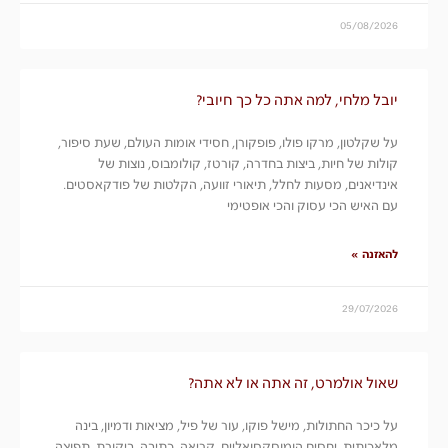
05/08/2026
יובל מלחי, למה אתה כל כך חיובי?
על שקלטון, מרקו פולו, פופקורן, חסידי אומות העולם, שעת סיפור,
קולות של חיות, ביצות בחדרה, קורטז, קולומבוס, נוצות של
אינדיאנים, מסעות לחלל, תיאורי זוועה, הקלטות של פודקאסטים.
עם האיש הכי עסוק והכי אופטימי
להאזנה »
29/07/2026
שאול אולמרט, זה אתה או לא אתה?
על כיכר החתולות, מישל פוקו, עור של פיל, מציאות ודמיון, בינה
מלאכותית, יחסים הומוסקסואליים, קריאה, כתיבה, ביקורת, תפוצה,