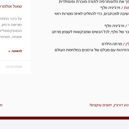
 את הלוגותרפיה לתורה מוכרת ופופולרית
שאול אולמרט
ות
/ וירג'יניה וולף
יבה למכתבים, כדי להחליט לאיזה מטרות ראוי
על כיכר החתולו
מציאות ודמיון,
/ וירג'יניה וולף
הומוסקסואליים,
ר של וולף, לכל הנשים שמבקשות לעצמן מרחב
אשמה, חשיפה, 
ן
/ מרתה הילרס
זדהות עם סבלם של גרמנים במלחמת העולם
להאזנה »
22/07/2026
טע דורצ׳ין, יתוצים עוקצים?
מז