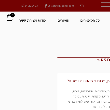
Letters@kipshu.com
הפייסבוק שלנו
0
כל המאמרים
האיורים
אודות ויצירת קשר
נים »
זין, יש סיכוי שהחרדים ישתנו?
, מודרניות, התבדלות, ליבה,
 גזרים ומקלות, גיוס, תעסוקה,
, הפרדה, דמוגרפיה, לחץ חברתי,
נה, לימוד תורה