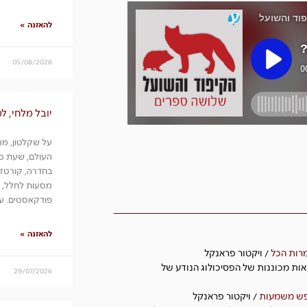
להאזנה »
05/08/2026
יובל מלחי, ל
על שקלטון, מרק
העולם, שעת סיפ
בחדרה, קורטז, 
מסעות לחלל, ת
פודקאסטים. עם
להאזנה »
מרות הכל
/ ויקטור פראנקל
ות מכוננות של הפסיכולוג הנודע של
29/07/2026
ש משמעות
/ ויקטור פראנקל