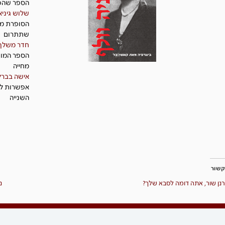
הספר שהפך
שלוש גיניא
הסופרת מש
שתתרום
חדר משלך
הספר המוכ
מחייה
אישה בברלי
אפשרות לה
השנייה
קשור
רנן שור, אתה דומה לסבא שלך?
נ