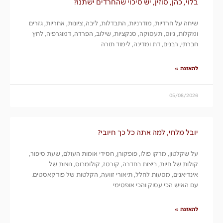
בלוי, כהן, סוזין, יש סיכוי שהחרדים ישתנו?
שיחה על חרדיות, מודרניות, התבדלות, ליבה, ציונות, אחריות, גזרים
ומקלות, גיוס, תעסוקה, סנקציות, שילוב, הפרדה, דמוגרפיה, לחץ
חברתי, רבנים, דת ומדינה, לימוד תורה
להאזנה »
05/08/2026
יובל מלחי, למה אתה כל כך חיובי?
על שקלטון, מרקו פולו, פופקורן, חסידי אומות העולם, שעת סיפור,
קולות של חיות, ביצות בחדרה, קורטז, קולומבוס, נוצות של
אינדיאנים, מסעות לחלל, תיאורי זוועה, הקלטות של פודקאסטים.
עם האיש הכי עסוק והכי אופטימי
להאזנה »