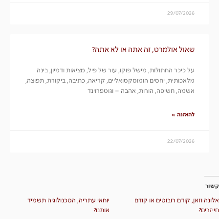
29/07/2026
שאול אולמרט, זה אתה או לא אתה?
על כיכר החתולות, מישל פוקו, עור של פיל, מציאות ודמיון, בינה
מלאכותית, יחסים הומוסקסואליים, קריאה, כתיבה, ביקורת, תפוצה,
אשמה, חשיפה, הורות, אהבה – וגוטפרוינד
להאזנה »
22/07/2026
קשור
אלונה וזאן, קודם רובוטים או קודם
יוחאי עתריה, הטכנולוגיה תשמיד
חייזרים?
אותנו?