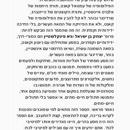
שלוש קפיצות ענק של המחשבה האנושית:
הפילוסופיה של עמנואל קאנט, תורת היחסות של
אלברט איינשטיין, ותורת הקוונטים של הייזנברג,
שרדינגר ובוהר. לא קל להבין את הפילוסופיה של
קאנט, ולא את הפיזיקה של המאה העשרים, בלי הדרכה
ידידותית וקפדנית. זה מה שהספר הזה מבקש להיות:
פרופ׳
יצחק בן ישראל
ו
גיא פינקלשטיין
הם המורי-דרך,
ידידותיים וקפדנים, במסע שתחילתו עם ניוטון וקאנט,
במאה השמונה עשרה, ושיאו הדרמטי עם אינשטיין,
בוהר, שרדינגר ובוהם במאה העשרים.
זה מסע מסחרר של תגליות מוזרות, מרתקות ולפעמים
כמעט בלתי-נתפסות. תפגשו בו כוכבים מרוחקים,
מגנטים רבי עוצמה, טילים מונחי מכ״ם, עיניים של
נחשים, אלקטרונים מתרוצצים, מדענים מתקוטטים,
מולקולות של גז ושדות של אנרגיה. תפגשו בו
סטודנטית שנעלמת במקום אחד ומופיעה במקום אחר,
ותפגשו חתולים חיים-מתים. אי אפשר בלי חתולים
חיים-מתים.
נאמר מראש: הספר הזה מתאים למי שמוכנים ומוכנות
לקרוא בריכוז, קצת להתאמץ, קצת להתעכב. אם הספר
הזה היה מסע בהרים, היינו מגדירים אותו ׳למיטיבי
לכת׳. אתם יודעים איך זה עם שבילים למיטיבי לכת: