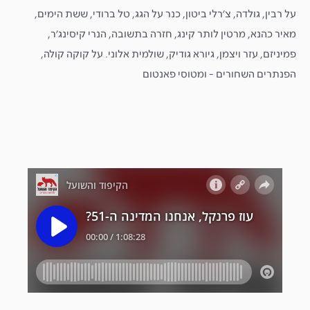
font_download
סמן קישורים
על רבין, גולדה, צ׳רלי ביטון, כנר על הגג, טל ברודי, ששת הימים,
מאיר כהנא, מרטין לותר קינג, חזרה בתשובה, הנרי קיסינג׳ר,
לאפס
cached
את
פמיניזם, עזר ויצמן, גיורא גודיק, שולמית אלוני. על קוקה קולה,
כל
האפשרויות
הפנתרים השחורים - ומטוסי פאנטום