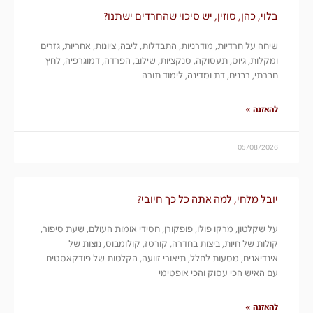
בלוי, כהן, סוזין, יש סיכוי שהחרדים ישתנו?
שיחה על חרדיות, מודרניות, התבדלות, ליבה, ציונות, אחריות, גזרים
ומקלות, גיוס, תעסוקה, סנקציות, שילוב, הפרדה, דמוגרפיה, לחץ
חברתי, רבנים, דת ומדינה, לימוד תורה
להאזנה »
05/08/2026
יובל מלחי, למה אתה כל כך חיובי?
על שקלטון, מרקו פולו, פופקורן, חסידי אומות העולם, שעת סיפור,
קולות של חיות, ביצות בחדרה, קורטז, קולומבוס, נוצות של
אינדיאנים, מסעות לחלל, תיאורי זוועה, הקלטות של פודקאסטים.
עם האיש הכי עסוק והכי אופטימי
להאזנה »