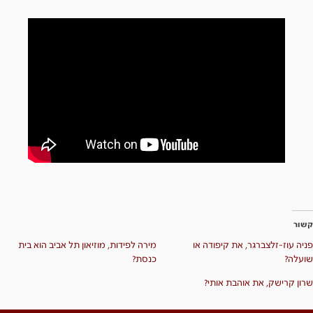
קשור
פניה עוז-זלצברגר, את קיפודה או
מירה לפידות, מוזיאון תל אביב הוא בית
שועלה?
כנסת?
שרון קרישק, את אוהבת אותי?