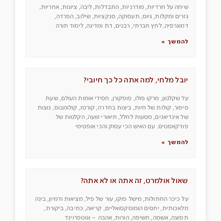
שיחה על חרדיות, מודרניות, התבדלות, ליבה, ציונות, אחריות,
גזרים ומקלות, גיוס, תעסוקה, סנקציות, שילוב, הפרדה,
דמוגרפיה, לחץ חברתי, רבנים, דת ומדינה, לימוד תורה
להמשך »
יובל מלחי, למה אתה כל כך חיובי?
על שקלטון, מרקו פולו, פופקורן, חסידי אומות העולם, שעת
סיפור, קולות של חיות, ביצות בחדרה, קורטז, קולומבוס, נוצות
של אינדיאנים, מסעות לחלל, תיאורי זוועה, הקלטות של
פודקאסטים. עם האיש הכי עסוק והכי אופטימי
להמשך »
שאול אולמרט, זה אתה או לא אתה?
על כיכר החתולות, מישל פוקו, עור של פיל, מציאות ודמיון, בינה
מלאכותית, יחסים הומוסקסואליים, קריאה, כתיבה, ביקורת,
תפוצה, אשמה, חשיפה, הורות, אהבה – וגוטפרוינד