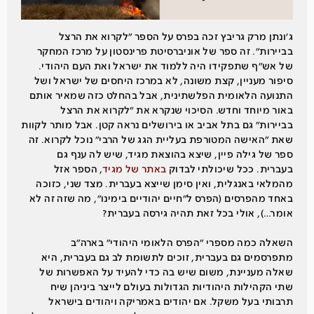
ג׳ונתן מרק גריבץ זכה בפרס על הספר ״לקרוא את הרצל
בביירות״. זה ספר של אוניברסיטת פרינסטון על מרכז המחקר
של אש״ף שתפקידו היה ללמוד את ישראל ואת העם היהודי.
סיפור מעניין, קצת משונה, לא במרכז היחסים של ישראל ושל
התנועה הלאומית הפלשתינית, אבל בהחלט כזה שמאיר אותם
באור מיוחד וחדש. הסיכוי שנקרא את ״לקרוא את הרצל
בביירות״ גם בתל אביב או בירושלים נראה קטן. אבל מותר לקוות
שאת ״האישה המטורפת בעליית הגג של הרבי״ נוכל לקרוא. זה
ספר של גילה פיין, שיצא בהוצאת מגיד, שיש לה ענף גם
בעברית. ככל שיכולתי לבדוק
באתר של מגיד
, הספר אזל
מהמלאי באנגלית, ואין סימן שייצא בעברית. מצד שני, כזוכה
באחד מהפרסים (הפרס ל״חיים יהודיים בימינו״, מה שזה זה לא
אומר…), אולי בכל זאת תהיה גירסה בעברית?
השאלה כמה מספרי ״הפרס הלאומי היהודי״ בארה״ב
מתפרסמים גם בעברית, זוכים לתשומת לב גם בעברית, היא
שאלה מעניינת, משום שיש בה כדי להעיד על האפשרות של
שתי הקהילות היהודיות הגדולות בעולם לייצר ביניהן שיח
תרבותי בעל משקל. אם יהודים באמריקה ויהודים בישראל