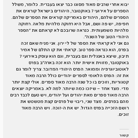
יבוא אחרי שרבים מאוד מסוגו כבר יצאו בעברית. כלומר, משלל
הספרים על אירועי 7 באוקטובר, היהודים בישראל קוראים את
הספרים שלהם, היהודים באמריקה קוראים את הספרים שלהם.
חפיפה, יש פה ושם, אבל היא רחוקה מלהיות מלאה. רחוקה
מלהיות משמעותית. כנראה שרובכם לא קראתם את ״הספר
היהודי הטוב של השנה״.
גם אני לא קראתי את הספר של לי ירון. אני מניח שאם זכה
בפרס, הוא כנראה ספר טוב. קראתי את קו התלם של אמיר
תיבון, שיצא באנגלית וגם בעברית, וגם הוא עוסק באירועי 7
באוקטובר, מזווית אישית יותר. הוא זכה בארה״ב בפרס
לאוטוביוגרפיה וממואר. הפרס היהודי המדובר. צריך לומר גם
את זה: הפרס הלאומי לספרים יהודיים כולל הרבה מאוד
קטגוריות, וזוכים בו כל שנה הרבה מאוד ספרים. אולי קצת יותר
מדי. מצד אחד – שיזכו כמה שיותר. למה לא. באמריקה יוצאים
הרבה מאוד ספרים מאת יהודים ועל יהודים, ויש טעם לכבד רבים
מהם בפרסים. מצד שני, ריבוי של פרסים קצת מטשטש את
רושם הזכייה בפרס הגדול. יש את ה-זוכה. ויש הרבה מאוד
זוכים.
קשור