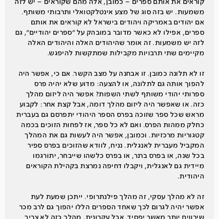
קוראים את אותם ספרים – כמובן, אלה מהם שקוראים – יש לזה
משמעות. יש בזה סוג של מצע אינטלקטואלי ותרבותי משותף.
אם יהודים באמריקה ויהודים בישראל לא קוראים את אותם
ספרים, אפילו לא כאשר מדובר במובהק על ״ספרים יהודיים״, גם
לזה יש משמעות. זה אומר שהיהודים האלה והיהודים האלה
מקיימים שתי תרבויות מקבילות שמתקשות להיפגש.
זו לא תלונה כמובן. זו אבחנה על מצב הקשר. אם כי, אפשר היה
להפוך אותה גם לתלונה, או להצעה: מדוע שלא יהיה פרס
ספרותי יהודי משותף לשתי השפות? אפשר היה ליזום מהלך
כזה. או שאפשר היה ליזום מהלך דומה, אבל קצת אחר: לקבוע
מראש שכל ספר שזוכה בפרס הספר היהודי יתפרסם גם בעברית
כחלק ממהות הפרס. ואם לא כל ספר, אז לפחות הזוכים בכמה
קטגוריות מרכזיות. וכמובן, אפשר היה לעשות גם את המהלך
המקביל מעברית לאנגלית. נניח, לוודא שהזוכים בפרס ספיר
בכל שנה, או בפרס ברנר, או בפרס כלשהו שייבחר, יתורגמו
מיידית גם לאנגלית, ויקבלו דחיפה נמרצת בקהילת הקוראים
היהודית.
זה לא מהלך עסקי, זה מהלך פילנתרופי. ייתכן שמעת לעת
אפשר יהיה לגרום לכך שאחד הספרים הללו יהפוך גם לרב מכר
שירוויח יותר מאשר יפסיד. אבל עקרונית, מהלך כזה לא צריך