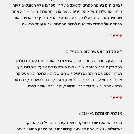
יוצאים היום בעיקר ספרים ״ממומנים״. קרי, ספרים שלא המוציאים לאור
מימנו את עלותם, אלא הסופרים עצמם או מי מטעמם. השני – הוא אמר
שהמצב הזה לא נראה לו טוב, ושבכוונתו להגביל באופן כזה או אחר את
הכניסה של ספרים ממומנים לרשת הספרים שהוא עומד בראשה.
קרא עוד »
לא כל דבר אפשר לזכור במילים
הידיעה על מותו של מתי כספי, הצפוי ובכל זאת צובט, נקלטה בטלפון
כמה דקות לפני הטיסה. טוב שזאת הייתה טיסת אלעל. טוב שבערוץ
הבידור לנוסעים הייתה גם רשימת שירים שלו. לא ארוכה, לא מספיקה
אפילו מרומא עד תל אביב. ובכל זאת, מספיקה כדי להשתתף, בטח עם
רבים אחרים, בשעה של זיכרון משותף, יקר. זיכרון אוהבי שיריו
קרא עוד »
אז למי האזנתם ב-2025?
הפרק המואזן ביותר בפודקסט של הקיפוד והשועל הוא הפרק
״אבשלום אליצור, מהם החיים?״. עכשיו נסייג: זה הפרק המואזן ביותר