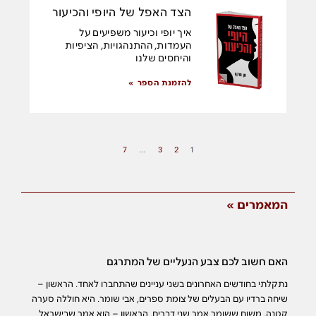
הצד האפל של היופי והכיעור
איך יופי וכיעור משפיעים על
העמדות, ההתנהגויות, הציפיות
והיחסים שלנו
להזמנת הספר »
7
…
3
2
1
המאמרים »
האם חשוב לכם צבע הנעליים של המתרגם
נתקלתי בחודשים האחרונים בשני עניינים שהתחברו לאחד. הראשון –
שיחה ברדיו עם הבעלים של צומת ספרים, אבי שומר. היא חוללה סערה
קטנה, משום ששומר אמר שני דברים. הראשון – הוא אמר שבישראל