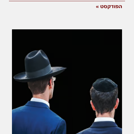
הפודקסט »