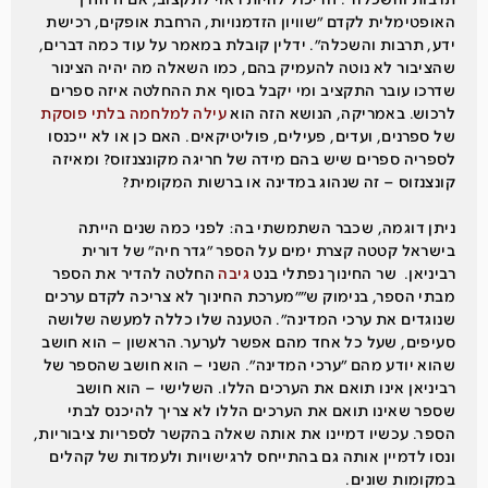
תרבות והשכלה״. זה יכול להיות ראוי לתקצוב, אם זו הדרך
האופטימלית לקדם ״שוויון הזדמנויות, הרחבת אופקים, רכישת
ידע, תרבות והשכלה״. ידלין קובלת במאמר על עוד כמה דברים,
שהציבור לא נוטה להעמיק בהם, כמו השאלה מה יהיה הצינור
שדרכו עובר התקציב ומי יקבל בסוף את ההחלטה איזה ספרים
לרכוש. באמריקה, הנושא הזה הוא
עילה למלחמה בלתי פוסקת
של ספרנים, ועדים, פעילים, פוליטיקאים. האם כן או לא ייכנסו
לספריה ספרים שיש בהם מידה של חריגה מקונצנזוס? ומאיזה
קונצנזוס – זה שנהוג במדינה או ברשות המקומית?
ניתן דוגמה, שכבר השתמשתי בה: לפני כמה שנים הייתה
בישראל קטטה קצרת ימים על הספר ״גדר חיה״ של דורית
רביניאן. שר החינוך נפתלי בנט
גיבה
החלטה להדיר את הספר
מבתי הספר, בנימוק ש״"מערכת החינוך לא צריכה לקדם ערכים
שנוגדים את ערכי המדינה״. הטענה שלו כללה למעשה שלושה
סעיפים, שעל כל אחד מהם אפשר לערער. הראשון – הוא חושב
שהוא יודע מהם ״ערכי המדינה״. השני – הוא חושב שהספר של
רביניאן אינו תואם את הערכים הללו. השלישי – הוא חושב
שספר שאינו תואם את הערכים הללו לא צריך להיכנס לבתי
הספר. עכשיו דמיינו את אותה שאלה בהקשר לספריות ציבוריות,
ונסו לדמיין אותה גם בהתייחס לרגישויות ולעמדות של קהלים
במקומות שונים.