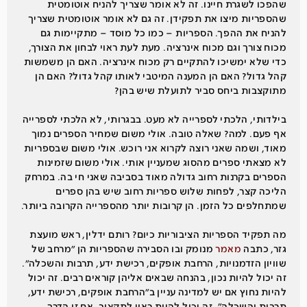
שהפכו לשגרת חיינו. זה לא אומר שצריך להניח אוטומטית
שהספריות מיצו את תפקידן. זה גם לא אומר אוטומטית שצריך
להניח את ההפך. הספריות – כמו כל מוסד – מתקיימות גם
מכוח צורך וגם מכוח אינרציה. מעת לעת ראוי לבחון את הצורך,
כדי שלא ימשיכו להתקיים רק מכוח אינרציה. האם הן משמשות
קהל גדול? האם הן המענה המיטבי לאותו קהל גדול? האם הן
מתוקצבות ביחס סביר לתועלת שיש בהן?
בילדותי, הלכתי לספרייה לא מעט. בבגרותי, לא הלכתי לספרייה
אף פעם. למה? שאלה טובה. אולי משום שמחיר הספרים נמוך
מאוד, ושמה שאני רוצה לקרוא אני רוכש. אולי משום שבספריות
לא מצאתי ספרים מהסוג שמעניין אותי. אולי משום שזמינות
הספרים בקרנות רחוב גדולה מאוד בסביבה שאני חי בה. במרחק
הליכה קצר, לפחות שלוש ספריות רחוב שיש בהן ספרים
שמתחלפים כל הזמן. הן קרובות יותר מהספרייה הקרובה ביותר.
מה תפקיד הספריות הציבוריות כיום? רותם ידלין, ראש מועצת
גזר, כתבה
מאמר
מנומק ובו הסבירה שהספריות הן ״מרחב של
שוויון הזדמנויות, הרחבת אופקים, רכישת ידע, תרבות והשכלה״.
זה יכול להיות נכון, בהנחה שבאים אליהן קוראים רבים. זה יכול
להיות נחוץ אם יש למדינה עניין ב״הרחבת אופקים, רכישת ידע,