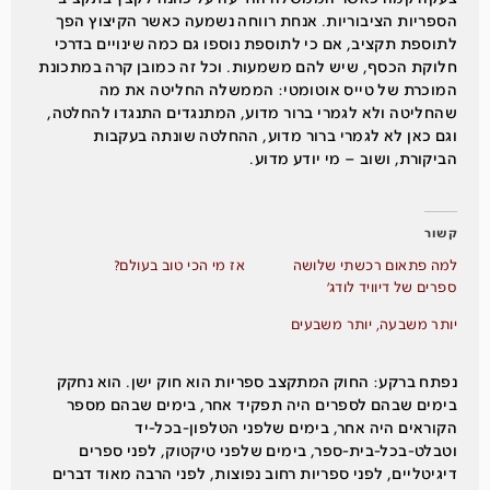
הספריות הציבוריות. אנחת רווחה נשמעה כאשר הקיצוץ הפך
לתוספת תקציב, אם כי לתוספת נוספו גם כמה שינויים בדרכי
חלוקת הכסף, שיש להם משמעות. וכל זה כמובן קרה במתכונת
המוכרת של טייס אוטומטי: הממשלה החליטה את מה
שהחליטה ולא לגמרי ברור מדוע, המתנגדים התנגדו להחלטה,
וגם כאן לא לגמרי ברור מדוע, ההחלטה שונתה בעקבות
הביקורת, ושוב – מי יודע מדוע.
קשור
למה פתאום רכשתי שלושה
אז מי הכי טוב בעולם?
ספרים של דיוויד לודג׳
יותר משבעה, יותר משבעים
נפתח ברקע: החוק המתקצב ספריות הוא חוק ישן. הוא נחקק
בימים שבהם לספרים היה תפקיד אחר, בימים שבהם מספר
הקוראים היה אחר, בימים שלפני הטלפון-בכל-יד
וטבלט-בכל-בית-ספר, בימים שלפני טיקטוק, לפני ספרים
דיגיטליים, לפני ספריות רחוב נפוצות, לפני הרבה מאוד דברים