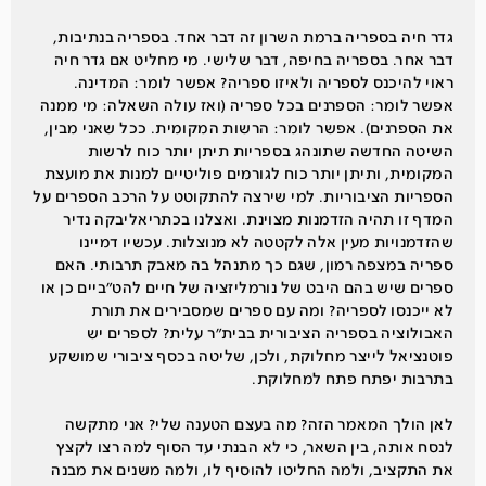
גדר חיה בספריה ברמת השרון זה דבר אחד. בספריה בנתיבות,
דבר אחר. בספריה בחיפה, דבר שלישי. מי מחליט אם גדר חיה
ראוי להיכנס לספריה ולאיזו ספריה? אפשר לומר: המדינה.
אפשר לומר: הספרנים בכל ספריה (ואז עולה השאלה: מי ממנה
את הספרנים). אפשר לומר: הרשות המקומית. ככל שאני מבין,
השיטה החדשה שתונהג בספריות תיתן יותר כוח לרשות
המקומית, ותיתן יותר כוח לגורמים פוליטיים למנות את מועצת
הספריות הציבוריות. למי שירצה להתקוטט על הרכב הספרים על
המדף זו תהיה הזדמנות מצוינת. ואצלנו בכתריאליבקה נדיר
שהזדמנויות מעין אלה לקטטה לא מנוצלות. עכשיו דמיינו
ספריה במצפה רמון, שגם כך מתנהל בה מאבק תרבותי. האם
ספרים שיש בהם היבט של נורמליזציה של חיים להט״ביים כן או
לא ייכנסו לספריה? ומה עם ספרים שמסבירים את תורת
האבולוציה בספריה הציבורית בבית״ר עלית? לספרים יש
פוטנציאל לייצר מחלוקת, ולכן, שליטה בכסף ציבורי שמושקע
בתרבות יפתח פתח למחלוקת.
לאן הולך המאמר הזה? מה בעצם הטענה שלי? אני מתקשה
לנסח אותה, בין השאר, כי לא הבנתי עד הסוף למה רצו לקצץ
את התקציב, ולמה החליטו להוסיף לו, ולמה משנים את מבנה