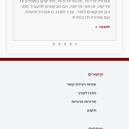
אם פיליפ רות׳, או נורית זרחי, מודיעים במפגיע על
פרישה, או חצי פרישה, הם מבקשים להעביר מסר.
הם מבקשים לומר: עבר זמננו. זו אמירה אישית,
וגם אמירה תרבותית
למאמר »
5
4
3
2
1
קישורים
אודות ויצירת קשר
כתבו לעורך
מדיניות פרטיות
תקנון