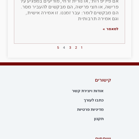
אם פיליפ רות׳, או נורית זרחי, מודיעים במפגיע על
פרישה, או חצי פרישה, הם מבקשים להעביר מסר.
הם מבקשים לומר: עבר זמננו. זו אמירה אישית,
וגם אמירה תרבותית
למאמר »
5
4
3
2
1
קישורים
אודות ויצירת קשר
כתבו לעורך
מדיניות פרטיות
תקנון