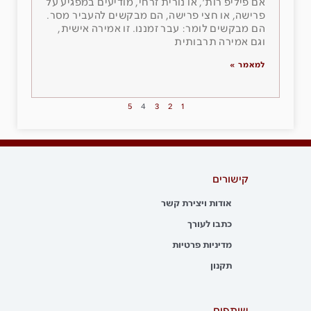
אם פיליפ רות׳, או נורית זרחי, מודיעים במפגיע על
פרישה, או חצי פרישה, הם מבקשים להעביר מסר.
הם מבקשים לומר: עבר זמננו. זו אמירה אישית,
וגם אמירה תרבותית
למאמר »
5
4
3
2
1
קישורים
אודות ויצירת קשר
כתבו לעורך
מדיניות פרטיות
תקנון