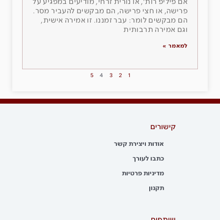
אם פיליפ רות׳, או נורית זרחי, מודיעים במפגיע על
פרישה, או חצי פרישה, הם מבקשים להעביר מסר.
הם מבקשים לומר: עבר זמננו. זו אמירה אישית,
וגם אמירה תרבותית
למאמר »
5
4
3
2
1
קישורים
אודות ויצירת קשר
כתבו לעורך
מדיניות פרטיות
תקנון