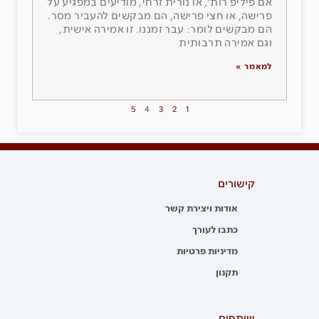
אם פיליפ רות׳, או נורית זרחי, מודיעים במפגיע על
פרישה, או חצי פרישה, הם מבקשים להעביר מסר.
הם מבקשים לומר: עבר זמננו. זו אמירה אישית,
וגם אמירה תרבותית
למאמר »
5
4
3
2
1
קישורים
אודות ויצירת קשר
כתבו לעורך
מדיניות פרטיות
תקנון