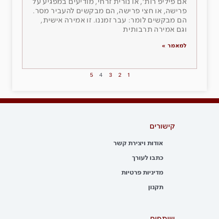
אם פיליפ רות׳, או נורית זרחי, מודיעים במפגיע על
פרישה, או חצי פרישה, הם מבקשים להעביר מסר.
הם מבקשים לומר: עבר זמננו. זו אמירה אישית,
וגם אמירה תרבותית
למאמר »
5
4
3
2
1
קישורים
אודות ויצירת קשר
כתבו לעורך
מדיניות פרטיות
תקנון