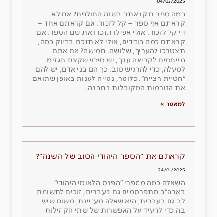
04/02/2025
כמה ספרים קראתם בשנה החולפת? אם לא
קראתם אף ספר – קל לזכור. אם קראתם אחד –
די קל לזכור. אולי אפילו תזכרו את שם הספר. אם
קראתם כמה בודדים, אולי לא תזכרו בדיוק כמה,
תצטרכו להעריך, שלושה, חמישה? אם אתם
מייחסים לקריאה ערך, יש סיכוי שקצת תגזימו
למעלה, כדי להרגיש טוב. כך הם בני אדם, יש להם
״הטיית רצייה״. כלומר, נטייה לענות באופן שתואם
את הנורמות המקובלות בחברה.
למאמר »
קראתם את ״הספר היהודי הטוב של השנה״?
24/01/2025
השאלה כמה מספרי ״הפרס הלאומי היהודי״
בארה״ב מתפרסמים גם בעברית, זוכים לתשומת
לב גם בעברית, היא שאלה מעניינת, משום שיש
בה כדי להעיד על האפשרות של שתי הקהילות