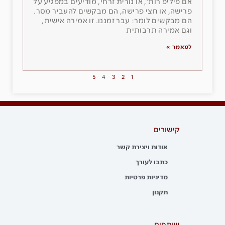
אם פיליפ רות׳, או נורית זרחי, מודיעים במפגיע על
פרישה, או חצי פרישה, הם מבקשים להעביר מסר.
הם מבקשים לומר: עבר זמננו. זו אמירה אישית,
וגם אמירה תרבותית
למאמר »
5
4
3
2
1
קישורים
אודות ויצירת קשר
כתבו לעורך
מדיניות פרטיות
תקנון