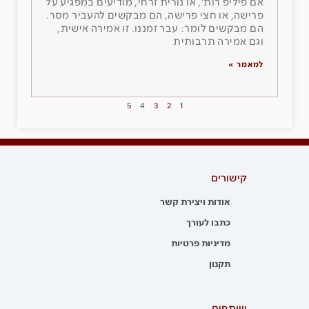
אם פיליפ רות׳, או נורית זרחי, מודיעים במפגיע על
פרישה, או חצי פרישה, הם מבקשים להעביר מסר.
הם מבקשים לומר: עבר זמננו. זו אמירה אישית,
וגם אמירה תרבותית
למאמר »
5
4
3
2
1
קישורים
אודות ויצירת קשר
כתבו לעורך
מדיניות פרטיות
תקנון