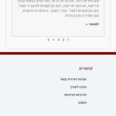
אם פיליפ רות׳, או נורית זרחי, מודיעים במפגיע על
פרישה, או חצי פרישה, הם מבקשים להעביר מסר.
הם מבקשים לומר: עבר זמננו. זו אמירה אישית,
וגם אמירה תרבותית
למאמר »
5
4
3
2
1
קישורים
אודות ויצירת קשר
כתבו לעורך
מדיניות פרטיות
תקנון