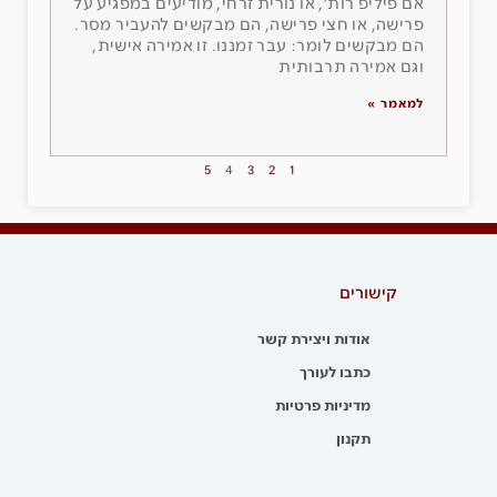
אם פיליפ רות׳, או נורית זרחי, מודיעים במפגיע על
פרישה, או חצי פרישה, הם מבקשים להעביר מסר.
הם מבקשים לומר: עבר זמננו. זו אמירה אישית,
וגם אמירה תרבותית
למאמר »
5
4
3
2
1
קישורים
אודות ויצירת קשר
כתבו לעורך
מדיניות פרטיות
תקנון