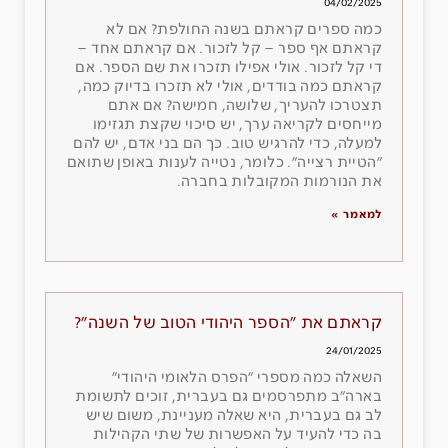
04/02/2025
כמה ספרים קראתם בשנה החולפת? אם לא
קראתם אף ספר – קל לזכור. אם קראתם אחד –
די קל לזכור. אולי אפילו תזכרו את שם הספר. אם
קראתם כמה בודדים, אולי לא תזכרו בדיוק כמה,
תצטרכו להעריך, שלושה, חמישה? אם אתם
מייחסים לקריאה ערך, יש סיכוי שקצת תגזימו
למעלה, כדי להרגיש טוב. כך הם בני אדם, יש להם
״הטיית רצייה״. כלומר, נטייה לענות באופן שתואם
את הנורמות המקובלות בחברה.
למאמר »
קראתם את ״הספר היהודי הטוב של השנה״?
24/01/2025
השאלה כמה מספרי ״הפרס הלאומי היהודי״
בארה״ב מתפרסמים גם בעברית, זוכים לתשומת
לב גם בעברית, היא שאלה מעניינת, משום שיש
בה כדי להעיד על האפשרות של שתי הקהילות