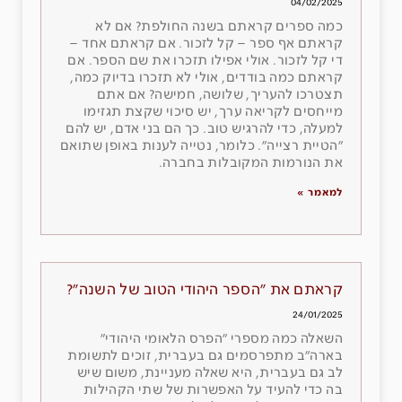
04/02/2025
כמה ספרים קראתם בשנה החולפת? אם לא
קראתם אף ספר – קל לזכור. אם קראתם אחד –
די קל לזכור. אולי אפילו תזכרו את שם הספר. אם
קראתם כמה בודדים, אולי לא תזכרו בדיוק כמה,
תצטרכו להעריך, שלושה, חמישה? אם אתם
מייחסים לקריאה ערך, יש סיכוי שקצת תגזימו
למעלה, כדי להרגיש טוב. כך הם בני אדם, יש להם
״הטיית רצייה״. כלומר, נטייה לענות באופן שתואם
את הנורמות המקובלות בחברה.
למאמר »
קראתם את ״הספר היהודי הטוב של השנה״?
24/01/2025
השאלה כמה מספרי ״הפרס הלאומי היהודי״
בארה״ב מתפרסמים גם בעברית, זוכים לתשומת
לב גם בעברית, היא שאלה מעניינת, משום שיש
בה כדי להעיד על האפשרות של שתי הקהילות