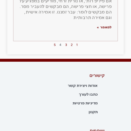
אם פיליפ רות׳, או נורית זרחי, מודיעים במפגיע על
פרישה, או חצי פרישה, הם מבקשים להעביר מסר.
הם מבקשים לומר: עבר זמננו. זו אמירה אישית,
וגם אמירה תרבותית
למאמר »
5
4
3
2
1
קישורים
אודות ויצירת קשר
כתבו לעורך
מדיניות פרטיות
תקנון