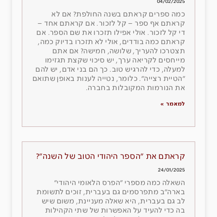
04/02/2025
כמה ספרים קראתם בשנה החולפת? אם לא
קראתם אף ספר – קל לזכור. אם קראתם אחד –
די קל לזכור. אולי אפילו תזכרו את שם הספר. אם
קראתם כמה בודדים, אולי לא תזכרו בדיוק כמה,
תצטרכו להעריך, שלושה, חמישה? אם אתם
מייחסים לקריאה ערך, יש סיכוי שקצת תגזימו
למעלה, כדי להרגיש טוב. כך הם בני אדם, יש להם
״הטיית רצייה״. כלומר, נטייה לענות באופן שתואם
את הנורמות המקובלות בחברה.
למאמר »
קראתם את ״הספר היהודי הטוב של השנה״?
24/01/2025
השאלה כמה מספרי ״הפרס הלאומי היהודי״
בארה״ב מתפרסמים גם בעברית, זוכים לתשומת
לב גם בעברית, היא שאלה מעניינת, משום שיש
בה כדי להעיד על האפשרות של שתי הקהילות