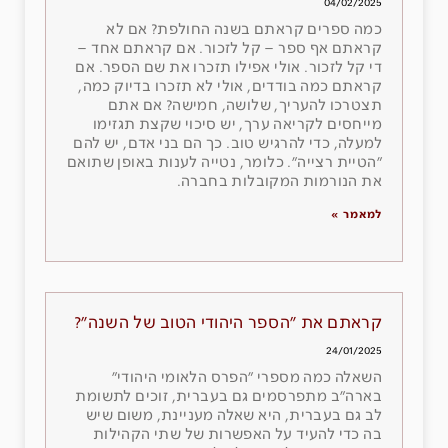
04/02/2025
כמה ספרים קראתם בשנה החולפת? אם לא
קראתם אף ספר – קל לזכור. אם קראתם אחד –
די קל לזכור. אולי אפילו תזכרו את שם הספר. אם
קראתם כמה בודדים, אולי לא תזכרו בדיוק כמה,
תצטרכו להעריך, שלושה, חמישה? אם אתם
מייחסים לקריאה ערך, יש סיכוי שקצת תגזימו
למעלה, כדי להרגיש טוב. כך הם בני אדם, יש להם
״הטיית רצייה״. כלומר, נטייה לענות באופן שתואם
את הנורמות המקובלות בחברה.
למאמר »
קראתם את ״הספר היהודי הטוב של השנה״?
24/01/2025
השאלה כמה מספרי ״הפרס הלאומי היהודי״
בארה״ב מתפרסמים גם בעברית, זוכים לתשומת
לב גם בעברית, היא שאלה מעניינת, משום שיש
בה כדי להעיד על האפשרות של שתי הקהילות