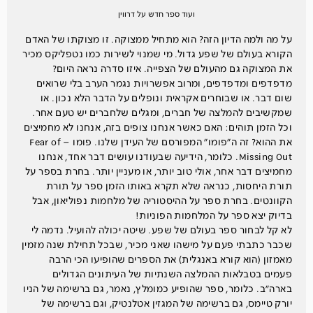
ועוד ספר חדש על דרווין
על מה ולמה הדיון הזה? הוא מתחיל ממצוקה. זו מצוקתו של האדם
הקורא בעולם של שפע גדול. מי שמנוי לשירות כמו נטפליקס מכיר
את המצוקה גם מהעולם של הצפייה. איזו סדרה נראה היום?
מדפדפים ומדפדפים, ומרוב אפשרויות נגמר הערב בלי שרואים
שום דבר. או שבוחרים אקראית ונופלים על הדבר הלא נכון. או
שמקשיבים להמלצה של חברים, ומגלים שלחברים יש טעם אחר.
וכל הזמן תוהים: האם כאשר אנחנו צופים בזה, אנחנו לא מחמיצים
את ההוא? זה ה״פומו״ המפורסם של העידן שלנו. פומו – Fear of
Missing Out. כלומר, הידיעה שבעודנו עושים דבר אחד, אנחנו
מחמיצים דבר אחר, אולי טוב יותר, או מעניין יותר. בחרת בספר על
תורת היחסות, כנראה שלא תקרא באותו הזמן ספר על תורת
הקוונטים. בחרת ספר על ההיסטוריה של מלחמות נפוליאון, אבל
בדיוק יצא ספר על המלחמות הפוניות!
לא קל לבחור ספר בעולם של שפע. שיטה יכולה להועיל. נדמה לי
שכבר כתבתי פעם על מישהו שאני מכיר, שבכל תחילת שנה מזמין
מאמזון (הוא קורא באנגלית) את הספרים שהופיעו הכי הרבה
פעמים בטבלאות ההמלצה השנתיות של העיתונים הגדולים
בארה״ב. כלומר, ספר שהופיע כמומלץ, נאמר, גם ברשימה של הניו
יורק טיימס, גם ברשימה של המגזין אטלנטיק, וגם ברשימה של