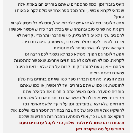
מעט בזבוז זמן. כמה מהספרים שאתם בוחרים הם באמת אלה
שכדאי לקרוא עכשיו, יותר מכל ספר אחר שיכולם לקרוא באותו
הזמן?
אפשר לומר: ממילא אי אפשר לקרוא הכל, וממילא כל ניסיון לקרוא
רק את מה שהכי טוב (בהנחה שיש בכלל דבר כזה שאפשר איכשהו
להסכים עליו) לא יכול להצליח, כי יש הרבה יותר מדי. קריאה לא
צריכה להפוך לעוד מטלה של סדר, משמעת, שיטה ותבנית.
בקריאה צריך להשאיר מרחב לספונטניות.
אפשר לומר גם הפוך: ממילא כבר לא נשאר לכם הרבה זמן
לקריאה, ממילא העולם מלא בפיתויים אחרים, שאפשר להתפנות
אליהם – אין טעם לבזבז דקות יקרות על מה שלא וידאתם היטב
שאתם באמת רוצים.
ננסה הצעה: מה אם תבחרו ספר כמו שאתם בוחרים בית מלון
לחופשה, או כמו שאתם בוחרים יעד לחופשה, או כמו שאתם
בוחרים מסעדה. האם כאשר אתם בוחרים את כל אלה אתם
מקפידים שיתאימו לכם? כאשר אתם בוחרים את כל אלה אתם
מוודאים שלא יצא שבזבזתם זמן על היעד הלא מתאים? נסו
להשקיע את אותו סוג של מחשבה בבחירת הספר הבא שלכם. אולי
דווקא אם תעשו כך, אולי תופתעו מהבחירות החדשות שלכם.
תזכורת: הרשמו לניוזלטר שלנו, כדי לקבל עדכונים פעם
בחודש על מה שקורה כאן.