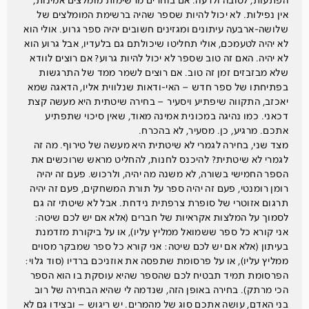
הפתעות, לטובה ולרעה. אם בוחרים מרשימות מומלצים אמינות,
אין נפילות. לא יכול להיות שספר שהיה ברשימת המומלצים של
שלושה-ארבעה עיתונים ומגזינים חשובים יהיה ספר גרוע. אולי הוא
לא יהיה לטעמכם, אולי תחליטו שיכולתם גם בלעדיו, אבל גרוע הוא
לא יהיה. האם זה טוב שספר לא יכול להיות גרוע? אם רוצים לוודא
שלא מבזבזים זמן זה טוב. אם רוצים לשמר ממד של התרגשות
בפתיחתו של ספר חדש – האי-ודאות שנלווית אליו, הדאגה שמא
יאכזב, התקווה שיפתיע ויסעיר – בחירה שיטתית היא מעשה קצת
דכאני. כמו נהיגה במכונית אמינה מאוד, שאין סיכוי שתפתיע
אתכם. מרגיע, כן. מסעיר, לא בהכרח.
מצד שני, בחירה לגמרי לא שיטתית היא מעשה של טירוף. מה זה
לגמרי לא שיטתית? להיכנס לחנות, להחליט מראש שרוכשים את
הספר החמישי בשורה, לא משנה מה יהיה, ולרכוש. פעם זה יהיה
רומן רומנטי, פעם זה יהיה ספר על תורת המשחקים, פעם זה יהיה
תרגום אזוטרי של סופרת צרפתית נידחת. אבל לא שיטתי זה גם
לסמוך על המלצות אקראיות של חברים (אלא אם יש לכם שיטה:
אני קורא כל ספר ששמואל ממליץ עליו), או על ביקורת מזדמנת
בעיתון (אלא אם יש לכם שיטה: אני קורא כל ספר שמבקר מסוים
ממליץ עליו), או על פרסומת שתפסה את אוזניכם ברדיו (סוד גלוי:
הפרסומת תמיד תבטיח לכם שהספר שהיא עוסקת בו הוא הספר
הכי מרתק). בחירה באופן הזה, שנדמה לי שהיא הבחירה של רוב
בני האדם, עושה אתכם סוג של מהמרים. יש ריגוש – ובצידו גם לא