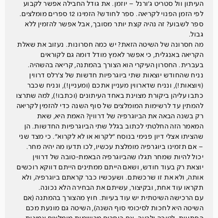
העיתון וול סטריט ג׳ורנל – יוזמן. את גודל החבילה אפשר לקבוע
לפי הזמן הפנוי לקריאה. ספר לחודש? הזמינו 12 ספרים מומלצים.
ספר לשבוע? זה נהיה קצת יותר מסובך, אבל אפשר להזמין ללא
גבול.
מה חסרונה של השיטה הזאת? יש כמה חסרונות. נעזוב את שאלת
הקריאה באנגלית, כי אפשר לאמץ מודל דומה גם לקוראים
בעברית. החסרון העיקרי הוא הצורך בהמתנה, קריאה בהשהיה.
נניח שהחודש יוצאות שתי ביוגרפיות חדשות של צ׳רלס דרווין
(ויוצאות!), ונניח שדארווין מעניין אתכם (ומעניין!), ונניח שכבר
כתבו עליהן ביקורת מצוינת באחד העיתונים (וכתבו!), למה שתרצו
להמתין עד לרשימות המומלצים של סוף השנה כדי להזמין לקריאה
רק בשנה הבאה את הביוגרפיה של דרווין? האמת היא, שאת
המאמר הזה החלטתי לכתוב בגלל שתי הביוגרפיות החדשות. הן
שהציתו אצלי דיון פנימי בנוסח ״לקרוא או לא לקרוא״. כי מצד שני
– אם תזמינו ביוגרפיה מומלצת עכשיו, לכו תדעו מה יהיה מחר.
יכול להיות שמחר תגלו שהביוגרפיה הבאמת-טובה של דרווין
יוצאת רק בעוד חודש, ושאם הייתם ממתינים הייתם דווקא רוכשים
אותה, ולא את זו שרכשתם. ושעכשיו כבר קראתם ביוגרפיה, ולא
תקראו עוד אחת, ובקיצור, עשיתם את הבחירה הלא נכונה.
עם הרכישה השיטתית יש עוד בעיות. חוץ מהצורך בהמתנה (אם
השיטה היא לחכות לסיכומי סוף השנה), השיטה גם מונעת מכם