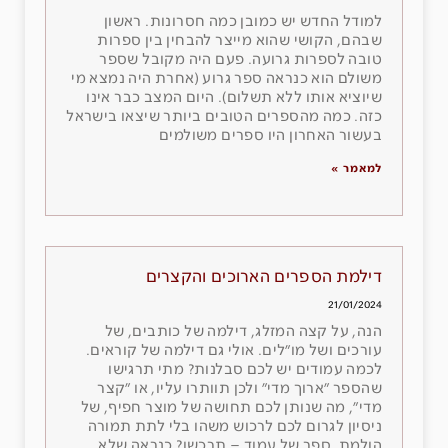
למודל החדש יש כמובן כמה חסרונות. ראשון
שבהם, הקושי שהוא מייצר להבחין בין ספרות
טובה לספרות גרועה. פעם היה מקובל שספר
משולם הוא כנראה ספר גרוע (אחרת היה נמצא מי
שיוציא אותו ללא תשלום). היום המצב כבר אינו
כזה. כמה מהספרים הטובים ביותר שיצאו בישראל
בעשור האחרון היו ספרים משולמים
למאמר »
דילמת הספרים הארוכים והקצרים
21/01/2024
הנה, על קצה המזלג, דילמה של כותבים, של
עורכים ושל מו״לים. אולי גם דילמה של קוראים.
לכמה עמודים יש לכם סבלנות? מתי תרגישו
שהספר ״ארוך מדי״ ולכן תוותרו עליו, או ״קצר
מדי״, מה שנותן לכם תחושה של מוצר חפיף, של
ניסיון לגרום לכם לרכוש משהו בלי לתת תמורה
הולמת. ספר של עמוד – תרכשו? כנראה שלא.