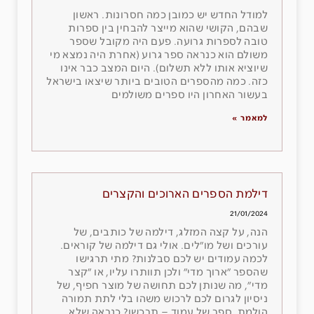
למודל החדש יש כמובן כמה חסרונות. ראשון
שבהם, הקושי שהוא מייצר להבחין בין ספרות
טובה לספרות גרועה. פעם היה מקובל שספר
משולם הוא כנראה ספר גרוע (אחרת היה נמצא מי
שיוציא אותו ללא תשלום). היום המצב כבר אינו
כזה. כמה מהספרים הטובים ביותר שיצאו בישראל
בעשור האחרון היו ספרים משולמים
למאמר »
דילמת הספרים הארוכים והקצרים
21/01/2024
הנה, על קצה המזלג, דילמה של כותבים, של
עורכים ושל מו״לים. אולי גם דילמה של קוראים.
לכמה עמודים יש לכם סבלנות? מתי תרגישו
שהספר ״ארוך מדי״ ולכן תוותרו עליו, או ״קצר
מדי״, מה שנותן לכם תחושה של מוצר חפיף, של
ניסיון לגרום לכם לרכוש משהו בלי לתת תמורה
הולמת. ספר של עמוד – תרכשו? כנראה שלא.