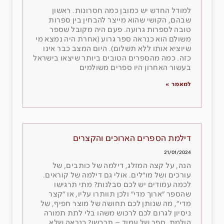
למודל החדש יש כמובן כמה חסרונות. ראשון
שבהם, הקושי שהוא מייצר להבחין בין ספרות
טובה לספרות גרועה. פעם היה מקובל שספר
משולם הוא כנראה ספר גרוע (אחרת היה נמצא מי
שיוציא אותו ללא תשלום). היום המצב כבר אינו
כזה. כמה מהספרים הטובים ביותר שיצאו בישראל
בעשור האחרון היו ספרים משולמים
למאמר »
דילמת הספרים הארוכים והקצרים
21/01/2024
הנה, על קצה המזלג, דילמה של כותבים, של
עורכים ושל מו״לים. אולי גם דילמה של קוראים.
לכמה עמודים יש לכם סבלנות? מתי תרגישו
שהספר ״ארוך מדי״ ולכן תוותרו עליו, או ״קצר
מדי״, מה שנותן לכם תחושה של מוצר חפיף, של
ניסיון לגרום לכם לרכוש משהו בלי לתת תמורה
הולמת. ספר של עמוד – תרכשו? כנראה שלא.