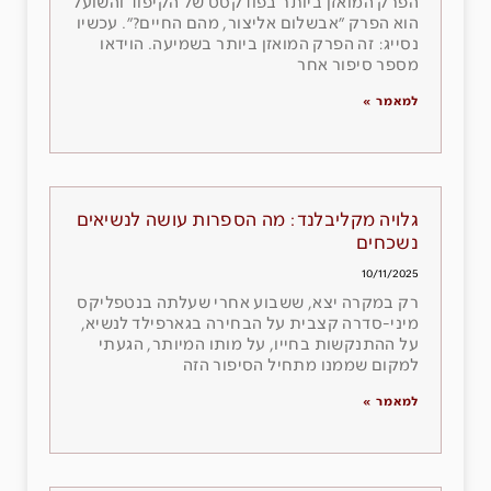
הפרק המואזן ביותר בפודקסט של הקיפוד והשועל
הוא הפרק ״אבשלום אליצור, מהם החיים?״. עכשיו
נסייג: זה הפרק המואזן ביותר בשמיעה. הוידאו
מספר סיפור אחר
למאמר »
גלויה מקליבלנד: מה הספרות עושה לנשיאים
נשכחים
10/11/2025
רק במקרה יצא, ששבוע אחרי שעלתה בנטפליקס
מיני-סדרה קצבית על הבחירה בגארפילד לנשיא,
על ההתנקשות בחייו, על מותו המיותר, הגעתי
למקום שממנו מתחיל הסיפור הזה
למאמר »