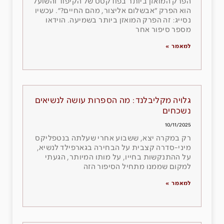
הפרק המואזן ביותר בפודקסט של הקיפוד והשועל
הוא הפרק ״אבשלום אליצור, מהם החיים?״. עכשיו
נסייג: זה הפרק המואזן ביותר בשמיעה. הוידאו
מספר סיפור אחר
למאמר »
גלויה מקליבלנד: מה הספרות עושה לנשיאים
נשכחים
10/11/2025
רק במקרה יצא, ששבוע אחרי שעלתה בנטפליקס
מיני-סדרה קצבית על הבחירה בגארפילד לנשיא,
על ההתנקשות בחייו, על מותו המיותר, הגעתי
למקום שממנו מתחיל הסיפור הזה
למאמר »