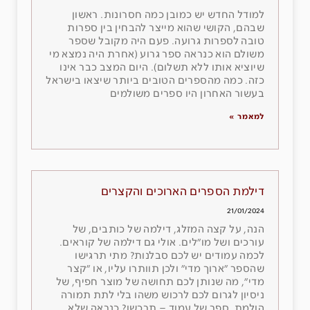
למודל החדש יש כמובן כמה חסרונות. ראשון
שבהם, הקושי שהוא מייצר להבחין בין ספרות
טובה לספרות גרועה. פעם היה מקובל שספר
משולם הוא כנראה ספר גרוע (אחרת היה נמצא מי
שיוציא אותו ללא תשלום). היום המצב כבר אינו
כזה. כמה מהספרים הטובים ביותר שיצאו בישראל
בעשור האחרון היו ספרים משולמים
למאמר »
דילמת הספרים הארוכים והקצרים
21/01/2024
הנה, על קצה המזלג, דילמה של כותבים, של
עורכים ושל מו״לים. אולי גם דילמה של קוראים.
לכמה עמודים יש לכם סבלנות? מתי תרגישו
שהספר ״ארוך מדי״ ולכן תוותרו עליו, או ״קצר
מדי״, מה שנותן לכם תחושה של מוצר חפיף, של
ניסיון לגרום לכם לרכוש משהו בלי לתת תמורה
הולמת. ספר של עמוד – תרכשו? כנראה שלא.