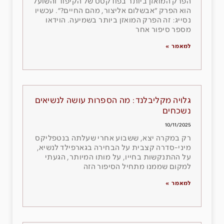
הפרק המואזן ביותר בפודקסט של הקיפוד והשועל
הוא הפרק ״אבשלום אליצור, מהם החיים?״. עכשיו
נסייג: זה הפרק המואזן ביותר בשמיעה. הוידאו
מספר סיפור אחר
למאמר »
גלויה מקליבלנד: מה הספרות עושה לנשיאים
נשכחים
10/11/2025
רק במקרה יצא, ששבוע אחרי שעלתה בנטפליקס
מיני-סדרה קצבית על הבחירה בגארפילד לנשיא,
על ההתנקשות בחייו, על מותו המיותר, הגעתי
למקום שממנו מתחיל הסיפור הזה
למאמר »