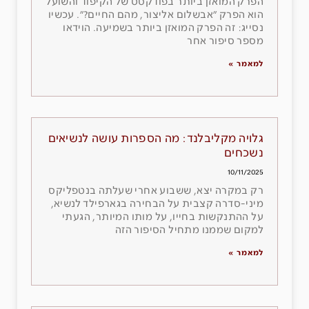
הפרק המואזן ביותר בפודקסט של הקיפוד והשועל
הוא הפרק ״אבשלום אליצור, מהם החיים?״. עכשיו
נסייג: זה הפרק המואזן ביותר בשמיעה. הוידאו
מספר סיפור אחר
למאמר »
גלויה מקליבלנד: מה הספרות עושה לנשיאים
נשכחים
10/11/2025
רק במקרה יצא, ששבוע אחרי שעלתה בנטפליקס
מיני-סדרה קצבית על הבחירה בגארפילד לנשיא,
על ההתנקשות בחייו, על מותו המיותר, הגעתי
למקום שממנו מתחיל הסיפור הזה
למאמר »