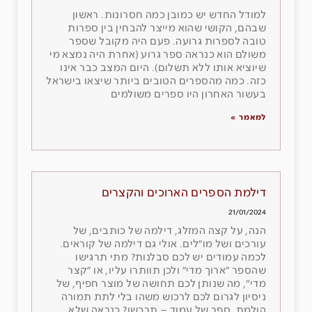
למודל החדש יש כמובן כמה חסרונות. ראשון
שבהם, הקושי שהוא מייצר להבחין בין ספרות
טובה לספרות גרועה. פעם היה מקובל שספר
משולם הוא כנראה ספר גרוע (אחרת היה נמצא מי
שיוציא אותו ללא תשלום). היום המצב כבר אינו
כזה. כמה מהספרים הטובים ביותר שיצאו בישראל
בעשור האחרון היו ספרים משולמים
למאמר »
דילמת הספרים הארוכים והקצרים
21/01/2024
הנה, על קצה המזלג, דילמה של כותבים, של
עורכים ושל מו״לים. אולי גם דילמה של קוראים.
לכמה עמודים יש לכם סבלנות? מתי תרגישו
שהספר ״ארוך מדי״ ולכן תוותרו עליו, או ״קצר
מדי״, מה שנותן לכם תחושה של מוצר חפיף, של
ניסיון לגרום לכם לרכוש משהו בלי לתת תמורה
הולמת. ספר של עמוד – תרכשו? כנראה שלא.