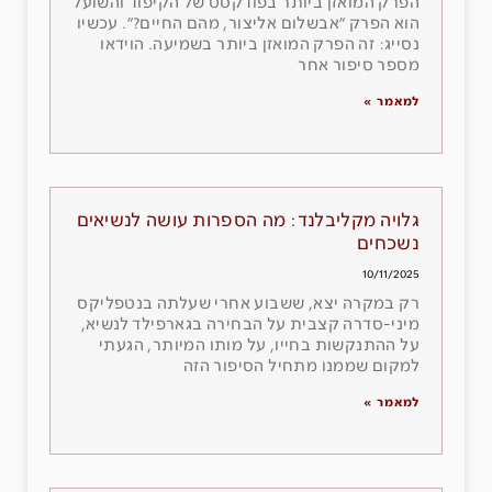
הפרק המואזן ביותר בפודקסט של הקיפוד והשועל
הוא הפרק ״אבשלום אליצור, מהם החיים?״. עכשיו
נסייג: זה הפרק המואזן ביותר בשמיעה. הוידאו
מספר סיפור אחר
למאמר »
גלויה מקליבלנד: מה הספרות עושה לנשיאים
נשכחים
10/11/2025
רק במקרה יצא, ששבוע אחרי שעלתה בנטפליקס
מיני-סדרה קצבית על הבחירה בגארפילד לנשיא,
על ההתנקשות בחייו, על מותו המיותר, הגעתי
למקום שממנו מתחיל הסיפור הזה
למאמר »