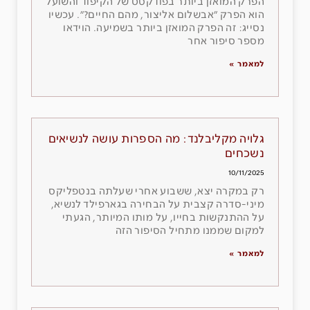
הפרק המואזן ביותר בפודקסט של הקיפוד והשועל
הוא הפרק ״אבשלום אליצור, מהם החיים?״. עכשיו
נסייג: זה הפרק המואזן ביותר בשמיעה. הוידאו
מספר סיפור אחר
למאמר »
גלויה מקליבלנד: מה הספרות עושה לנשיאים
נשכחים
10/11/2025
רק במקרה יצא, ששבוע אחרי שעלתה בנטפליקס
מיני-סדרה קצבית על הבחירה בגארפילד לנשיא,
על ההתנקשות בחייו, על מותו המיותר, הגעתי
למקום שממנו מתחיל הסיפור הזה
למאמר »