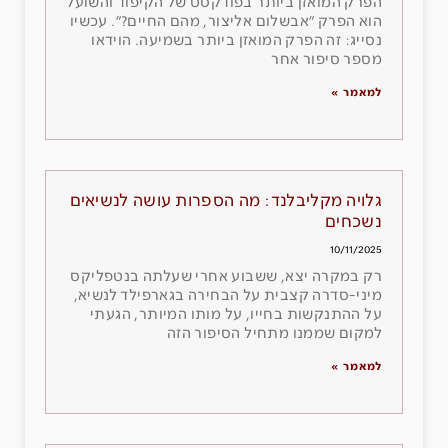
הפרק המואזן ביותר בפודקסט של הקיפוד והשועל
הוא הפרק ״אבשלום אליצור, מהם החיים?״. עכשיו
נסייג: זה הפרק המואזן ביותר בשמיעה. הוידאו
מספר סיפור אחר
למאמר »
גלויה מקליבלנד: מה הספרות עושה לנשיאים
נשכחים
10/11/2025
רק במקרה יצא, ששבוע אחרי שעלתה בנטפליקס
מיני-סדרה קצבית על הבחירה בגארפילד לנשיא,
על ההתנקשות בחייו, על מותו המיותר, הגעתי
למקום שממנו מתחיל הסיפור הזה
למאמר »