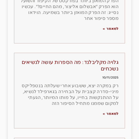
הפרק המואזן ביותר בפודקסט של הקיפוד והשועל
הוא הפרק ״אבשלום אליצור, מהם החיים?״. עכשיו
נסייג: זה הפרק המואזן ביותר בשמיעה. הוידאו
מספר סיפור אחר
למאמר »
גלויה מקליבלנד: מה הספרות עושה לנשיאים
נשכחים
10/11/2025
רק במקרה יצא, ששבוע אחרי שעלתה בנטפליקס
מיני-סדרה קצבית על הבחירה בגארפילד לנשיא,
על ההתנקשות בחייו, על מותו המיותר, הגעתי
למקום שממנו מתחיל הסיפור הזה
למאמר »