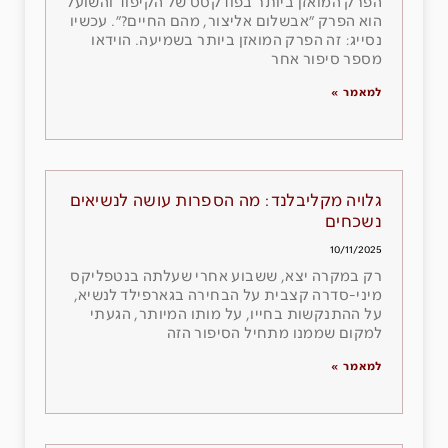
הפרק המואזן ביותר בפודקסט של הקיפוד והשועל
הוא הפרק ״אבשלום אליצור, מהם החיים?״. עכשיו
נסייג: זה הפרק המואזן ביותר בשמיעה. הוידאו
מספר סיפור אחר
למאמר »
גלויה מקליבלנד: מה הספרות עושה לנשיאים
נשכחים
10/11/2025
רק במקרה יצא, ששבוע אחרי שעלתה בנטפליקס
מיני-סדרה קצבית על הבחירה בגארפילד לנשיא,
על ההתנקשות בחייו, על מותו המיותר, הגעתי
למקום שממנו מתחיל הסיפור הזה
למאמר »