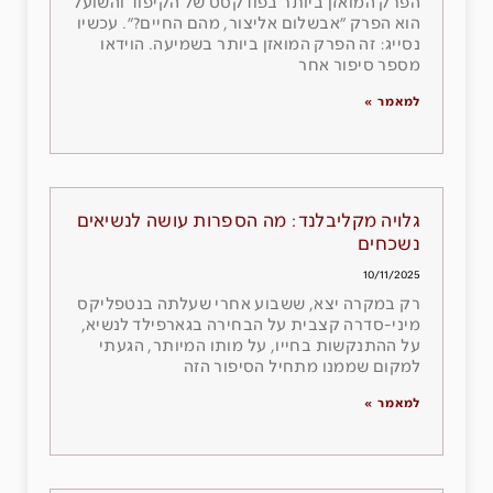
הפרק המואזן ביותר בפודקסט של הקיפוד והשועל
הוא הפרק ״אבשלום אליצור, מהם החיים?״. עכשיו
נסייג: זה הפרק המואזן ביותר בשמיעה. הוידאו
מספר סיפור אחר
למאמר »
גלויה מקליבלנד: מה הספרות עושה לנשיאים
נשכחים
10/11/2025
רק במקרה יצא, ששבוע אחרי שעלתה בנטפליקס
מיני-סדרה קצבית על הבחירה בגארפילד לנשיא,
על ההתנקשות בחייו, על מותו המיותר, הגעתי
למקום שממנו מתחיל הסיפור הזה
למאמר »