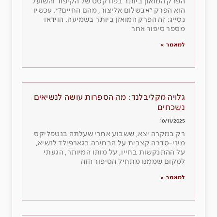
הפרק המואזן ביותר בפודקסט של הקיפוד והשועל
הוא הפרק ״אבשלום אליצור, מהם החיים?״. עכשיו
נסייג: זה הפרק המואזן ביותר בשמיעה. הוידאו
מספר סיפור אחר
למאמר »
גלויה מקליבלנד: מה הספרות עושה לנשיאים
נשכחים
10/11/2025
רק במקרה יצא, ששבוע אחרי שעלתה בנטפליקס
מיני-סדרה קצבית על הבחירה בגארפילד לנשיא,
על ההתנקשות בחייו, על מותו המיותר, הגעתי
למקום שממנו מתחיל הסיפור הזה
למאמר »