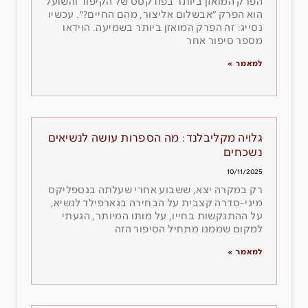
הפרק המואזן ביותר בפודקסט של הקיפוד והשועל
הוא הפרק ״אבשלום אליצור, מהם החיים?״. עכשיו
נסייג: זה הפרק המואזן ביותר בשמיעה. הוידאו
מספר סיפור אחר
למאמר »
גלויה מקליבלנד: מה הספרות עושה לנשיאים
נשכחים
10/11/2025
רק במקרה יצא, ששבוע אחרי שעלתה בנטפליקס
מיני-סדרה קצבית על הבחירה בגארפילד לנשיא,
על ההתנקשות בחייו, על מותו המיותר, הגעתי
למקום שממנו מתחיל הסיפור הזה
למאמר »