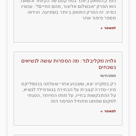
הפרק המואזן ביותר בפודקסט של הקיפוד והשועל
הוא הפרק ״אבשלום אליצור, מהם החיים?״. עכשיו
נסייג: זה הפרק המואזן ביותר בשמיעה. הוידאו
מספר סיפור אחר
למאמר »
גלויה מקליבלנד: מה הספרות עושה לנשיאים
נשכחים
10/11/2025
רק במקרה יצא, ששבוע אחרי שעלתה בנטפליקס
מיני-סדרה קצבית על הבחירה בגארפילד לנשיא,
על ההתנקשות בחייו, על מותו המיותר, הגעתי
למקום שממנו מתחיל הסיפור הזה
למאמר »